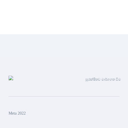
සුරක්ෂිතව මාර්ගගත වීම
Meta 2022