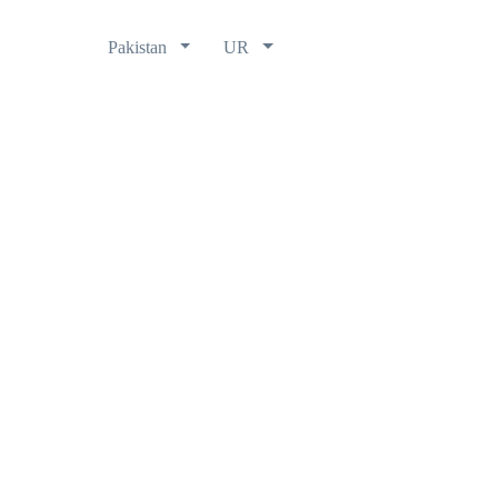
Pakistan
UR
کمپیگنس
شراکت دار
وسائل