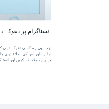
انسٹاگرام پر دھوکہ د
جب بھی ہم کسی دھوکہ دہی کے وا
چاہیے اور اس کی اطلاع دینی چا
یہ ویڈیو ملاحظہ کریں اور انسٹا