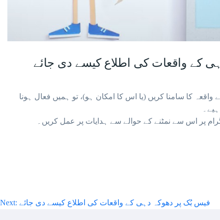
ہی کے واقعات کی اطلاع کیسے دی جائے
قعہ کا سامنا کریں (یا اس کا امکان ہو)، تو ہمیں فعال ہونا
ہیے۔
گرام پر اس سے نمٹنے کے حوالے سے ہدایات پر عمل کریں۔
Post
فیس بُک پر دھوکہ دہی کے واقعات کی اطلاع کیسے دی جائے
Next: